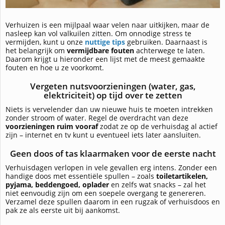
Verhuizen is een mijlpaal waar velen naar uitkijken, maar de
nasleep kan vol valkuilen zitten. Om onnodige stress te
vermijden, kunt u onze
nuttige tips
gebruiken. Daarnaast is
het belangrijk om
vermijdbare fouten
achterwege te laten.
Daarom krijgt u hieronder een lijst met de meest gemaakte
fouten en hoe u ze voorkomt.
Vergeten nutsvoorzieningen (water, gas,
elektriciteit) op tijd over te zetten
Niets is vervelender dan uw nieuwe huis te moeten intrekken
zonder stroom of water. Regel de overdracht van deze
voorzieningen ruim vooraf
zodat ze op de verhuisdag al actief
zijn – internet en tv kunt u eventueel iets later aansluiten.
Geen doos of tas klaarmaken voor de eerste nacht
Verhuisdagen verlopen in vele gevallen erg intens. Zonder een
handige doos met essentiële spullen – zoals
toiletartikelen,
pyjama, beddengoed, oplader
en zelfs wat snacks – zal het
niet eenvoudig zijn om een soepele overgang te genereren.
Verzamel deze spullen daarom in een rugzak of verhuisdoos en
pak ze als eerste uit bij aankomst.